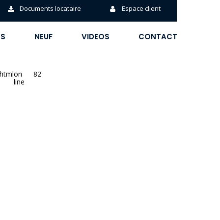
Documents locataire
Espace client
ÉS
NEUF
VIDEOS
CONTACT
phtml
on
82
line