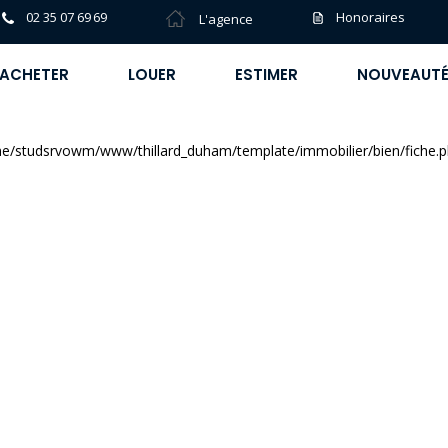
02 35 07 69 69
Honoraires
L'agence
ACHETER
LOUER
ESTIMER
NOUVEAUT
e/studsrvowm/www/thillard_duham/template/immobilier/bien/fiche.