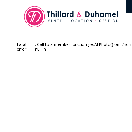
Fatal
: Call to a member function getAllPhoto() on
/hom
error
null in