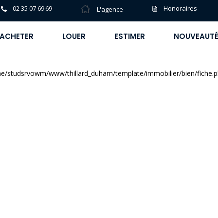
02 35 07 69 69
Honoraires
L'agence
ACHETER
LOUER
ESTIMER
NOUVEAUT
e/studsrvowm/www/thillard_duham/template/immobilier/bien/fiche.