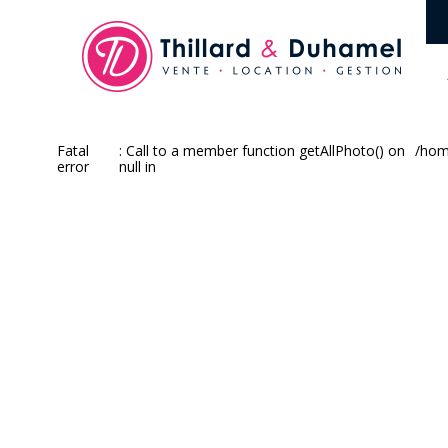
Fatal
: Call to a member function getAllPhoto() on
/hom
error
null in