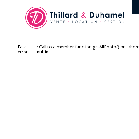
Fatal
: Call to a member function getAllPhoto() on
/hom
error
null in