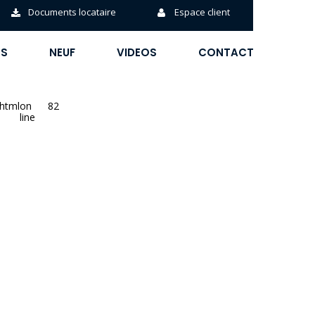
Documents locataire
Espace client
ÉS
NEUF
VIDEOS
CONTACT
phtml
on
82
line