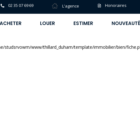
02 35 07 69 69
Honoraires
L'agence
ACHETER
LOUER
ESTIMER
NOUVEAUT
e/studsrvowm/www/thillard_duham/template/immobilier/bien/fiche.