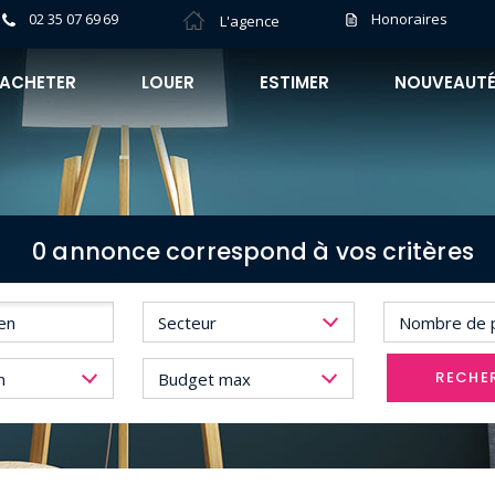
02 35 07 69 69
Honoraires
L'agence
ACHETER
LOUER
ESTIMER
NOUVEAUT
0 annonce correspond à vos critères
Secteur
Nombre de 
RECHE
n
Budget max